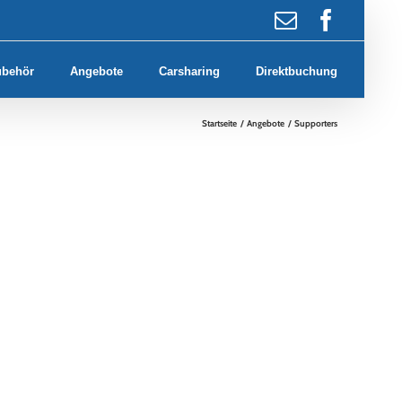
E-
Faceb
Mail
ubehör
Angebote
Carsharing
Direktbuchung
Startseite
Angebote
Supporters