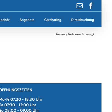
E-
Faceb
Mail
ubehör
Angebote
Carsharing
Direktbuchung
Startseite
Dachboxen
corvara_1
ÖFFNUNGSZEITEN
Mo-Fr 07:30 - 18:30 Uhr
Sa 07:30 - 12:00 Uhr
So 08:00 - 09:00 Uhr