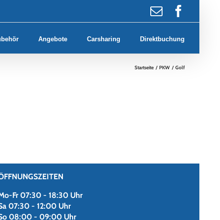
E-
Faceb
Mail
ubehör
Angebote
Carsharing
Direktbuchung
Startseite
PKW
Golf
ÖFFNUNGSZEITEN
Mo-Fr 07:30 - 18:30 Uhr
Sa 07:30 - 12:00 Uhr
So 08:00 - 09:00 Uhr