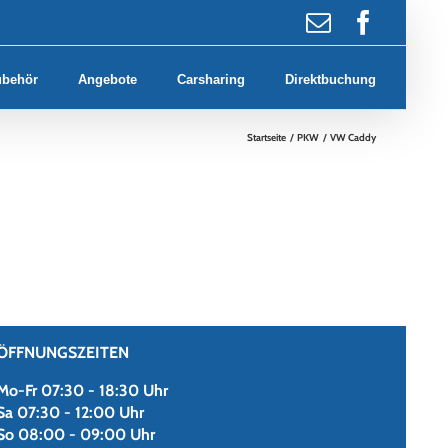
E-
Faceb
Mail
ubehör
Angebote
Carsharing
Direktbuchung
Startseite
PKW
VW Caddy
ÖFFNUNGSZEITEN
Mo-Fr 07:30 - 18:30 Uhr
Sa 07:30 - 12:00 Uhr
So 08:00 - 09:00 Uhr