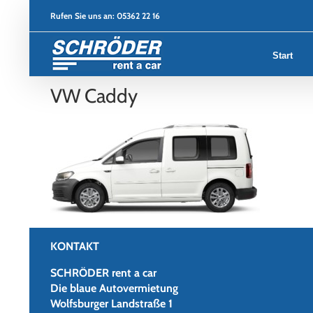
Zum
Rufen Sie uns an:
05362 22 16
Inhalt
springen
Start
VW Caddy
KONTAKT
SCHRÖDER rent a car
Die blaue Autovermietung
Wolfsburger Landstraße 1