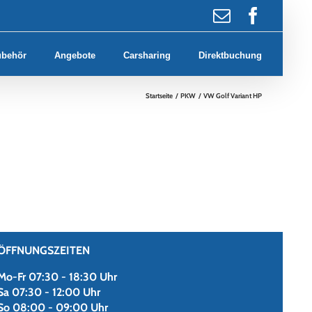
E-
Faceb
Mail
ubehör
Angebote
Carsharing
Direktbuchung
Startseite
PKW
VW Golf Variant HP
ÖFFNUNGSZEITEN
Mo-Fr 07:30 - 18:30 Uhr
Sa 07:30 - 12:00 Uhr
So 08:00 - 09:00 Uhr