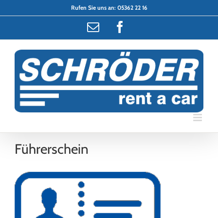
Zum
Rufen Sie uns an:
05362 22 16
Inhalt
E-
Facebook
springen
Mail
Führerschein