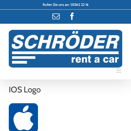
Zum
Rufen Sie uns an:
05362 22 16
Inhalt
E-
Facebook
springen
Mail
IOS Logo